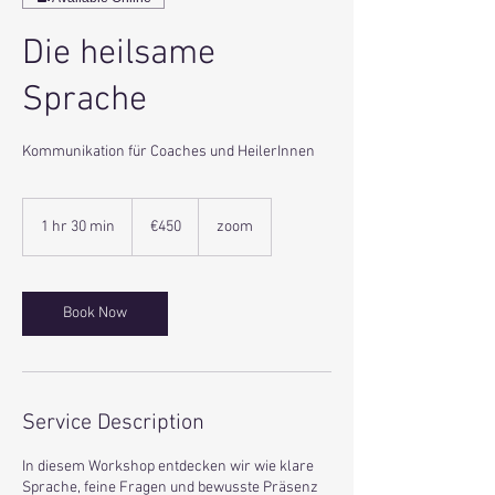
Die heilsame
Sprache
Kommunikation für Coaches und HeilerInnen
450
euros
1 hr 30 min
1
€450
zoom
h
3
0
m
Book Now
i
n
Service Description
In diesem Workshop entdecken wir wie klare
Sprache, feine Fragen und bewusste Präsenz