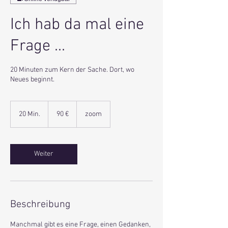
Ich hab da mal eine
Frage …
20 Minuten zum Kern der Sache. Dort, wo
Neues beginnt.
90
Euro
20 Min.
2
90 €
zoom
0
M
i
n
Weiter
.
Beschreibung
Manchmal gibt es eine Frage, einen Gedanken,